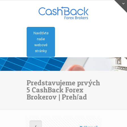
Navštívte
naše
webové
stránky
Predstavujeme prvých
5 CashBack Forex
Brokerov | Prehľad