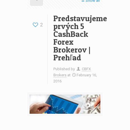
Show all
Predstavujeme
prvých 5
2
CashBack
Forex
Brokerov |
Prehľad
Published by
CBFX
Brokers
at
February 16,
2016