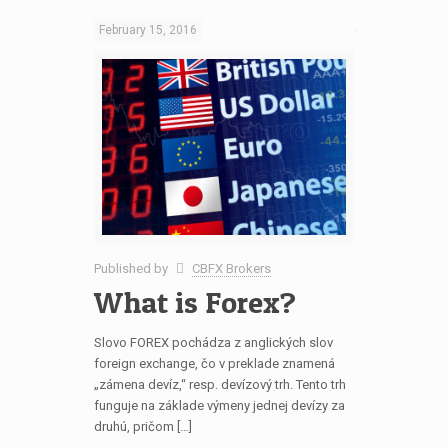
February 15, 2016
Published by
CBFX Brokers
What is Forex?
Slovo FOREX pochádza z anglických slov
foreign exchange, čo v preklade znamená
„zámena devíz,“ resp. devízový trh. Tento trh
funguje na základe výmeny jednej devízy za
druhú, pričom […]