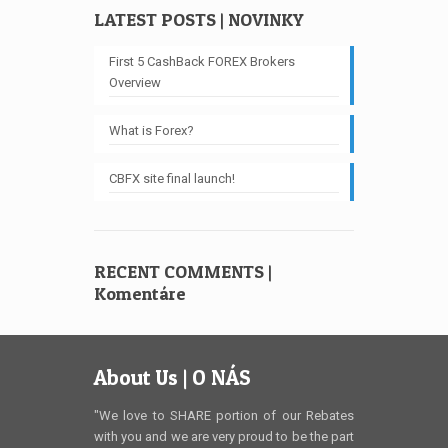
LATEST POSTS | NOVINKY
First 5 CashBack FOREX Brokers
Overview
What is Forex?
CBFX site final launch!
RECENT COMMENTS |
Komentáre
About Us | O NÁS
"We love to SHARE portion of our Rebates
with you and we are very proud to be the part